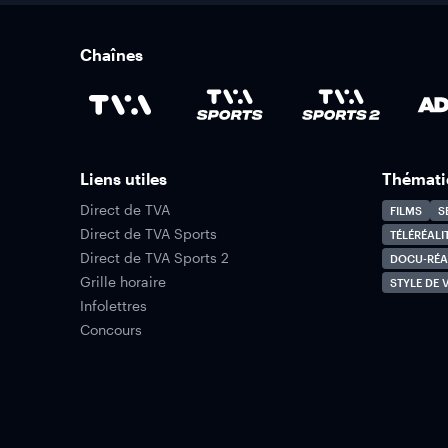
Chaînes
Liens utiles
Thémati
Direct de TVA
FILMS
S
Direct de TVA Sports
TÉLÉRÉALI
Direct de TVA Sports 2
DOCU-RÉA
Grille horaire
STYLE DE V
Infolettres
Concours