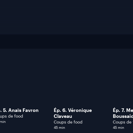
. 5. Anaïs Favron
Ép. 6. Véronique
Ép. 7. M
Claveau
Boussai
ups de food
 min
Coups de food
Coups de 
45 min
45 min