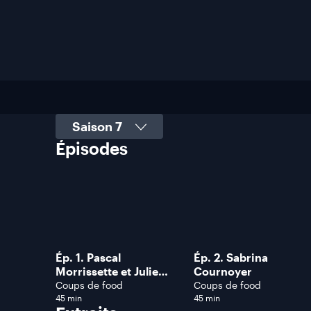
Sélectionner une saison
Épisodes
Ép. 1. Pascal
Ép. 2. Sabrina
Morrissette et Julie
Cournoyer
Ringuette
Coups de food
Coups de food
45 min
45 min