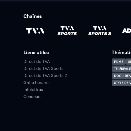
Chaînes
Liens utiles
Thémati
Direct de TVA
FILMS
S
Direct de TVA Sports
TÉLÉRÉALI
Direct de TVA Sports 2
DOCU-RÉA
Grille horaire
STYLE DE V
Infolettres
Concours