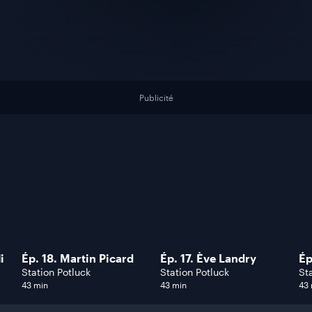
Publicité
i
Ép. 18. Martin Picard
Ép. 17. Ève Landry
Ép
Station Potluck
Station Potluck
St
43 min
43 min
43