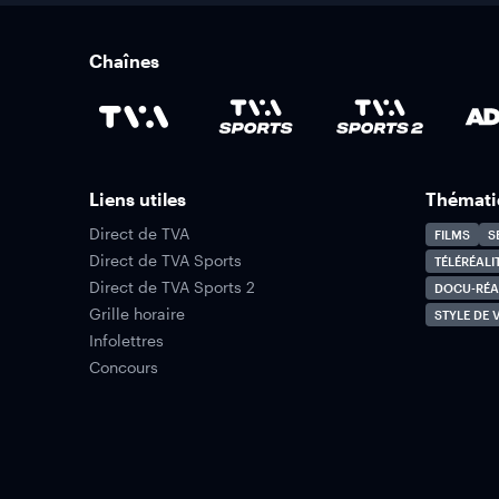
Chaînes
Liens utiles
Thémati
Direct de TVA
FILMS
S
Direct de TVA Sports
TÉLÉRÉALI
Direct de TVA Sports 2
DOCU-RÉA
Grille horaire
STYLE DE V
Infolettres
Concours