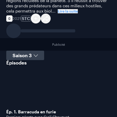
régions reculées de la planète. S’il réussit à trouver
des grands prédateurs dans ces milieux hostiles,
cela permettra aux biol...
Lire la suite
STC
2021
Publicité
Sélectionner une saison
Épisodes
Ép. 1. Barracuda en furie
Derniers géants avec Cyril Chauquet