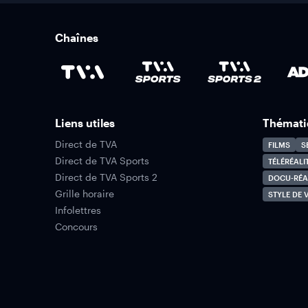
Chaînes
Liens utiles
Thémati
Direct de TVA
FILMS
S
Direct de TVA Sports
TÉLÉRÉALI
Direct de TVA Sports 2
DOCU-RÉA
Grille horaire
STYLE DE V
Infolettres
Concours