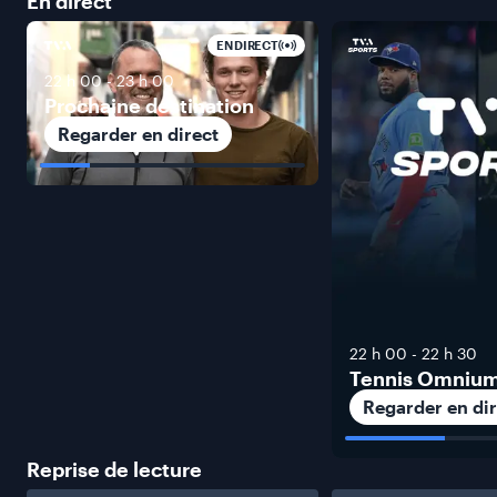
En
direct
EN DIRECT
22 h 00
-
23 h 00
Prochaine destination
Regarder en direct
22 h 00
-
22 h 30
Tennis Omniu
Regarder en dir
Reprise de
lecture