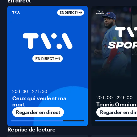
En
direct
EN DIRECT
20 h 30
-
22 h 30
Ceux qui veulent ma
20 h 00
-
22 h 00
mort
Tennis Omniu
Regarder en direct
Regarder en dir
Reprise de
lecture