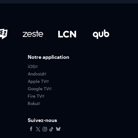
Notre application
iOS
Android
Apple TV
Google TV
Fire TV
Roku
Suivez-nous
Facebook
X
Instagram
Tiktok
Bluesky