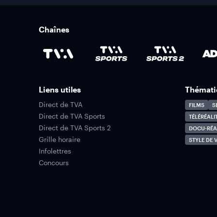
Chaînes
Liens utiles
Thémati
Direct de TVA
FILMS
S
Direct de TVA Sports
TÉLÉRÉALI
Direct de TVA Sports 2
DOCU-RÉA
Grille horaire
STYLE DE V
Infolettres
Concours