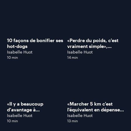
10 façons de bonifier ses
«Perdre du poids, c'est
hot-dogs
vraiment simple»,
explique Denis Boucher
Isabelle Huot
Isabelle Huot
10 min
14 min
«Il y a beaucoup
«Marcher 5 km c'est
d'avantage à
l'équivalent en dépense
consommer du
calorique que courir
Isabelle Huot
Isabelle Huot
poisson», explique
5km», explique Denis
10 min
13 min
Isabelle
Boucher