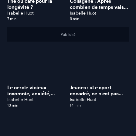
Thé ou café pour la
Collagène : Après
longévité ?
combien de temps vais-
je observer des effets
Isabelle Huot
Isabelle Huot
positifs sur ma peau ?
7 min
9 min
Publicité
Le cercle vicieux
Jeunes : «Le sport
insomnie, anxiété,
encadré, ce n'est pas
dépression
nécessairement mieux!
Isabelle Huot
Isabelle Huot
», dit Jean-Christophe
13 min
14 min
Poirier, diplômé en
kinésiologie