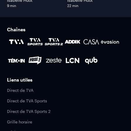
explique Isabelle Huot
métabolisme
Isabelle Huot
Isabelle Huot
9 min
22 min
Chaînes
Liens utiles
Direct de TVA
Direct de TVA Sports
Direct de TVA Sports 2
Grille horaire