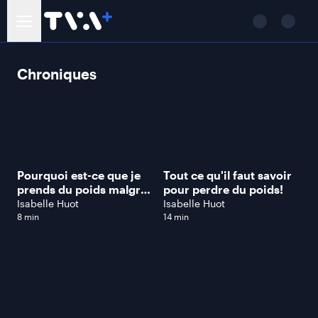
Chroniques
Pourquoi est-ce que je
Tout ce qu'il faut savoir
prends du poids malgré
pour perdre du poids!
ma diète?
Isabelle Huot
Isabelle Huot
8 min
14 min