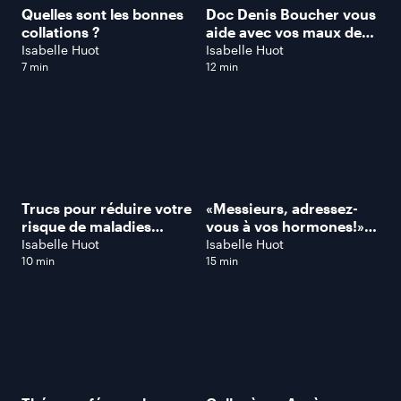
Quelles sont les bonnes
Doc Denis Boucher vous
collations ?
aide avec vos maux de
dos!
Isabelle Huot
Isabelle Huot
7 min
12 min
Trucs pour réduire votre
«Messieurs, adressez-
risque de maladies
vous à vos hormones!»,
cardiaques!
insiste Dre. Lyne
Isabelle Huot
Isabelle Huot
Desautels
10 min
15 min