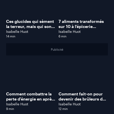
Ces glucides qui sèment
7 aliments transformés
la terreur, mais qui sont
sur 10 à l'épicerie
essentiels à notre santé
seraient nocifs pour la
Isabelle Huot
Isabelle Huot
santé!
14 min
6 min
Publicité
Comment combattre la
Comment fait-on pour
perte d'énergie en après-
devenir des brûleurs de
midi?
lipides?
Isabelle Huot
Isabelle Huot
9 min
12 min