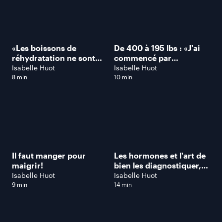
«Les boissons de
De 400 à 195 lbs : «J'ai
réhydratation ne sont
commencé par
pas pour tout le
manger!», dit Jacques
Isabelle Huot
Isabelle Huot
monde!», dit Isabelle
Aubin, conférencier et
8 min
10 min
Huot
motivateur
Il faut manger pour
Les hormones et l'art de
maigrir!
bien les diagnostiquer,
expliqués par une
Isabelle Huot
Isabelle Huot
spécialiste de
9 min
14 min
l'hormonothérapie