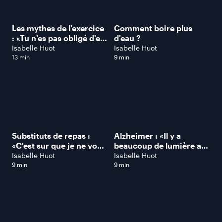
Les mythes de l'exercice
Comment boire plus
: «Tu n'es pas obligé d'en
d'eau ?
faire plus tout le
Isabelle Huot
Isabelle Huot
temps!», dit le Doc Denis
13 min
9 min
Boucher
Substituts de repas :
Alzheimer : «Il y a
«C'est sur que je ne vous
beaucoup de lumière au
recommanderais pas de
bout du tunnel», dit Éric
Isabelle Huot
Isabelle Huot
manger que ça», dit
Simard
9 min
9 min
Isabelle Huot