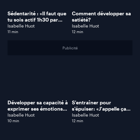
Sédentarité : «Il faut que
Comment développer sa
tu sois actif 1h30 par
satiété?
jour», dit Doc Denis
Isabelle Huot
Isabelle Huot
Boucher
11 min
12 min
Publicité
Développer sa capacité à
S'entraîner pour
exprimer ses émotions
s'épuiser: «J'appelle ça
en 3 étapes
un entraînement de
Isabelle Huot
Isabelle Huot
clown!»
10 min
12 min