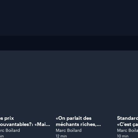
s prix
«On parlait des
Standar
ouvantables?: «Mais
méchants riches,
«C'est ça
 achètes quand
maintenant parlons des
lance Ré
rc Boilard
Marc Boilard
Marc Boil
me!», lance Marc
méchants Chinois»,
in
12 min
10 min