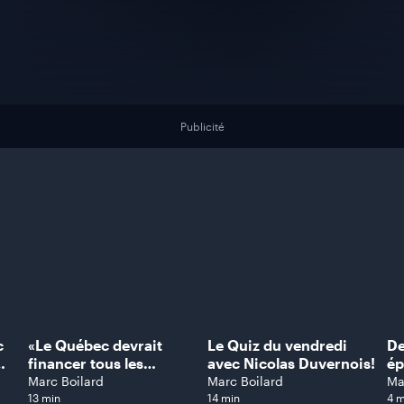
Publicité
c
«Le Québec devrait
Le Quiz du vendredi
De
financer tous les
avec Nicolas Duvernois!
ép
parents!»: É-A
tu
Marc Boilard
Marc Boilard
Ma
Beauregard a la
mê
13 min
14 min
4 m