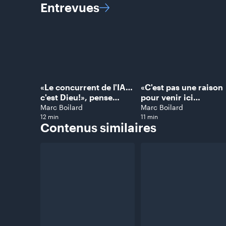
Entrevues
Duvernois
Villemure
«Le concurrent de l'IA…
«C'est pas une raison
c'est Dieu!», pense
pour venir ici
Amanda Fakihi
enragée!»: peut-on
Marc Boilard
Marc Boilard
encore débattre en
12 min
11 min
Contenus
similaires
2026?