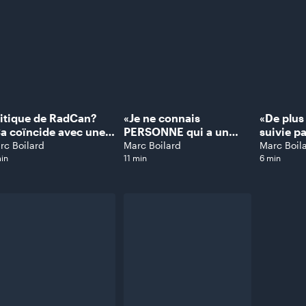
ilard
avance Nicolas
Duvernois
itique de RadCan?
«Je ne connais
«De plus 
a coïncide avec une
PERSONNE qui a un
suivie p
rtaine montée de la
mauvais souvenir avec
Pascale 
rc Boilard
Marc Boilard
Marc Boil
oite», assure Alain
Marc Messier», assure
séduit pas que
in
11 min
6 min
ulnier
Michel Forget
femmes