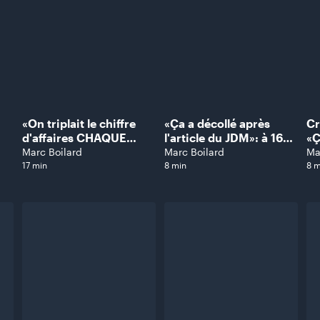
solution face aux
Bo
problème d'accès aux
garderies
«On triplait le chiffre
«Ça a décollé après
Cr
d'affaires CHAQUE
l'article du JDM»: à 16
«Ç
ANNÉE», raconte Judith
ans, ce Québécois fait
ce
Marc Boilard
Marc Boilard
Ma
Fetzer
un carton avec des
dr
17 min
8 min
8 m
bonbons
Sa