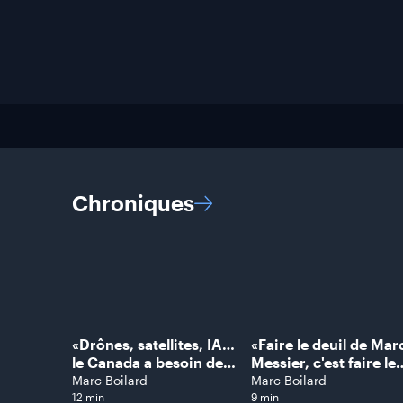
Chroniques
«Drônes, satellites, IA…
«Faire le deuil de Mar
le Canada a besoin de
Messier, c'est faire le
bâtir l'armée du futur»,
deuil d'une époque»,
Marc Boilard
Marc Boilard
assure Nicolas
philosophe Rémi
12 min
9 min