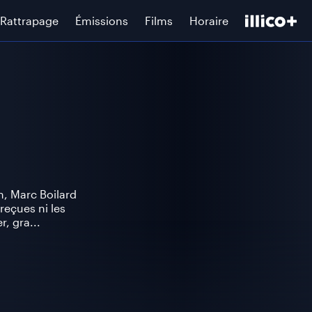
Rattrapage
Émissions
Films
Horaire
n, Marc Boilard
reçues ni les
, gra...