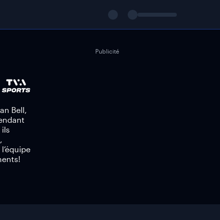
Publicité
an Bell,
Pendant
ils
,
l’équipe
ments!