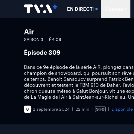
EN DIRECT
Chaînes
Air
SAISON
3
ÉP.
09
Épisode 309
Dans ce 9e épisode de la série AIR, plongez dans 
champion de snowboard, qui poursuit son rêve de
ce temps, Benoit Sansoucy surprend Patrick Beno
découvrent et testent le TBM 910 de Daher, l'avi
chroniqueuse météo à Salut Bonjour, vit une ex
de La Magie de l’Air à SaintJean-sur-Richelieu. U
12 septembre 2024
22 min
STC
Disponible