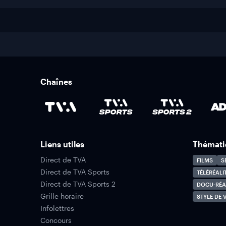
Chaînes
Liens utiles
Thémati
Direct de TVA
FILMS
S
Direct de TVA Sports
TÉLÉRÉALI
Direct de TVA Sports 2
DOCU-RÉA
Grille horaire
STYLE DE V
Infolettres
Concours