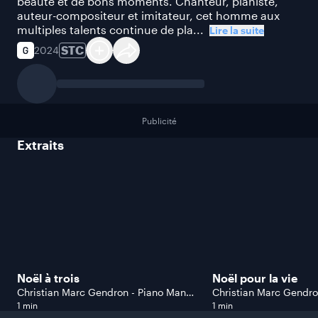
beauté et de bons moments. Chanteur, pianiste,
auteur-compositeur et imitateur, cet homme aux
multiples talents continue de pla...
Lire la suite
STC
2024
Publicité
Extraits
Noël à trois
Noël pour la vie
Christian Marc Gendron - Piano Man
Christian Marc Gendro
version Temps des Fêtes
version Temps des Fêt
1 min
1 min