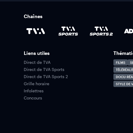
Chaînes
Liens utiles
Thémati
Direct de TVA
FILMS
S
Direct de TVA Sports
TÉLÉRÉALI
Direct de TVA Sports 2
DOCU-RÉA
Grille horaire
STYLE DE V
Infolettres
Concours