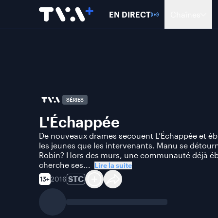
EN DIRECT
Chaînes
SÉRIES
L'Échappée
De nouveaux drames secouent L’Échappée et ébr
les jeunes que les intervenants. Manu se détourne
Robin? Hors des murs, une communauté déjà éb
cherche ses...
Lire la suite
STC
2016