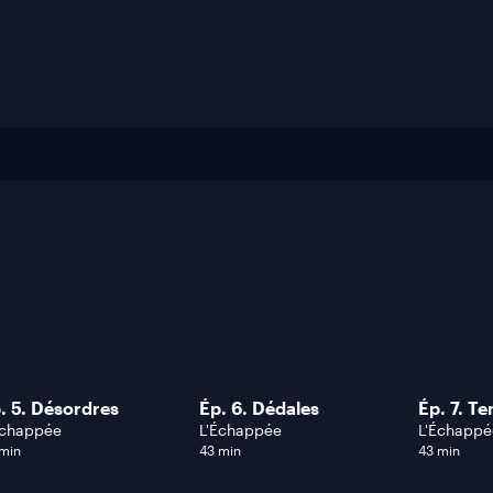
. 5. Désordres
Ép. 6. Dédales
Ép. 7. T
Échappée
L'Échappée
L'Échappé
 min
43 min
43 min