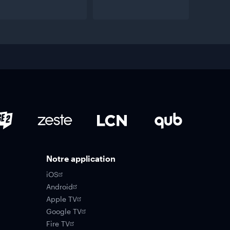
Notre application
iOS
Android
Apple TV
Google TV
Fire TV