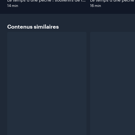
Mauricie
Mauricie
14 min
16 min
Contenus
similaires