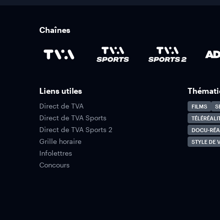
Chaînes
Liens utiles
Thémati
Direct de TVA
FILMS
S
Direct de TVA Sports
TÉLÉRÉALI
Direct de TVA Sports 2
DOCU-RÉA
Grille horaire
STYLE DE V
Infolettres
Concours