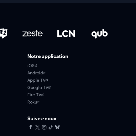
Notre application
iOS
Android
Apple TV
Google TV
Fire TV
Roku
Suivez-nous
Facebook
X
Instagram
Tiktok
Bluesky