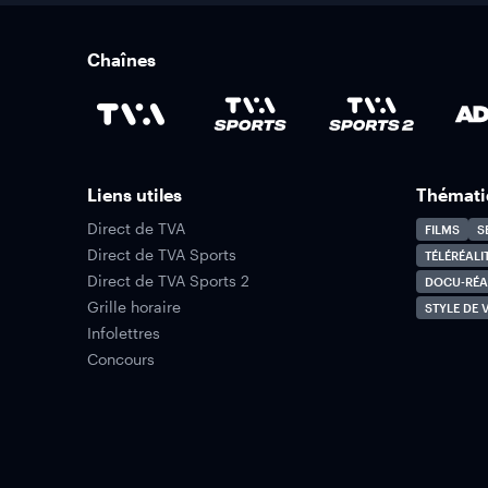
Chaînes
Liens utiles
Thémati
Direct de TVA
FILMS
S
Direct de TVA Sports
TÉLÉRÉALI
Direct de TVA Sports 2
DOCU-RÉA
Grille horaire
STYLE DE V
Infolettres
Concours