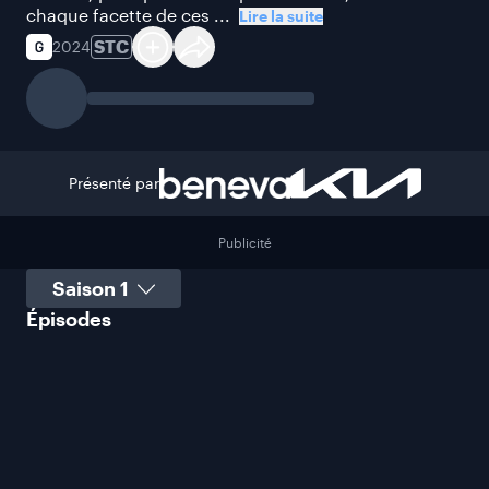
chaque facette de ces ...
Lire la suite
STC
2024
Présenté par
Publicité
Sélectionner une saison
Épisodes