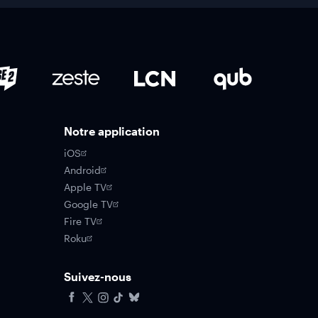
Notre application
iOS
Android
Apple TV
Google TV
Fire TV
Roku
Suivez-nous
Facebook
X
Instagram
Tiktok
Bluesky