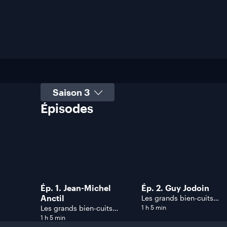
Sélectionner une saison
Épisodes
Ép. 1. Jean-Michel
Ép. 2. Guy Jodoin
Anctil
Les grands bien-cuits
Comédiha!
Les grands bien-cuits
1 h 5 min
Comédiha!
1 h 5 min