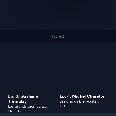
Publicité
Ép. 3. Guylaine
Ép. 4. Michel Charette
Tremblay
Les grands bien-cuits
Comédiha!
Les grands bien-cuits
1 h 5 min
Comédiha!
1 h 5 min