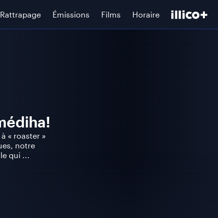
Rattrapage
Émissions
Films
Horaire
médiha!
à « roaster »
ues, notre
e qui ...