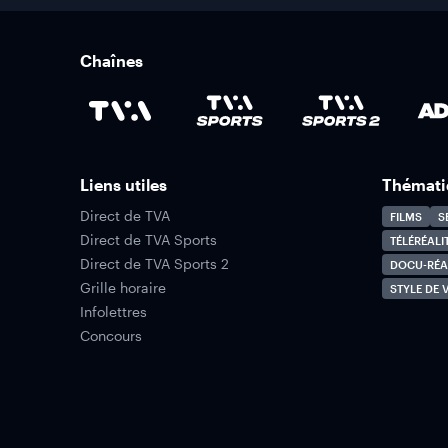
Chaînes
Liens utiles
Thémati
Direct de TVA
FILMS
S
Direct de TVA Sports
TÉLÉRÉALI
Direct de TVA Sports 2
DOCU-RÉA
Grille horaire
STYLE DE V
Infolettres
Concours