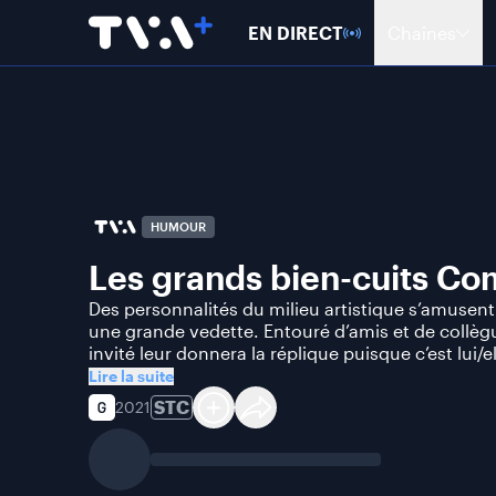
EN DIRECT
Chaînes
HUMOUR
Les grands bien-cuits Co
Des personnalités du milieu artistique s’amusent 
une grande vedette. Entouré d’amis et de collèg
invité leur donnera la réplique puisque c’est lui/ell
Lire la suite
STC
2021