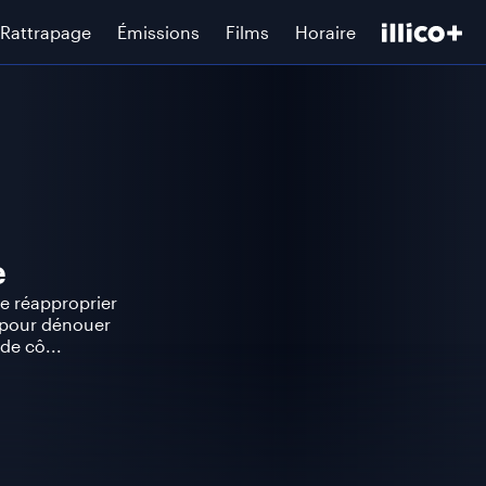
Rattrapage
Émissions
Films
Horaire
e
se réapproprier
n pour dénouer
de cô...