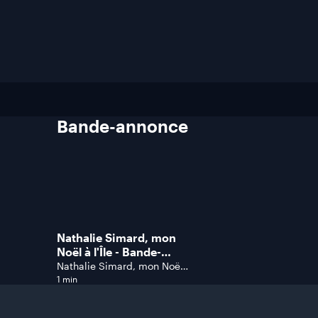
Bande-annonce
Nathalie Simard, mon
Noël à l'Île - Bande-
annonce
Nathalie Simard, mon Noël
à l'île
1 min