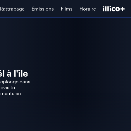
Rattrapage
Émissions
Films
Horaire
à l'île
 replonge dans
revisite
oments en