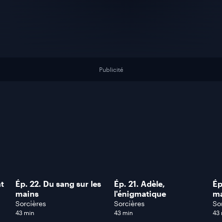
Publicité
t
Ép. 22. Du sang sur les
Ép. 21. Adèle,
Ép
mains
l'énigmatique
m
Sorcières
Sorcières
So
43 min
43 min
43