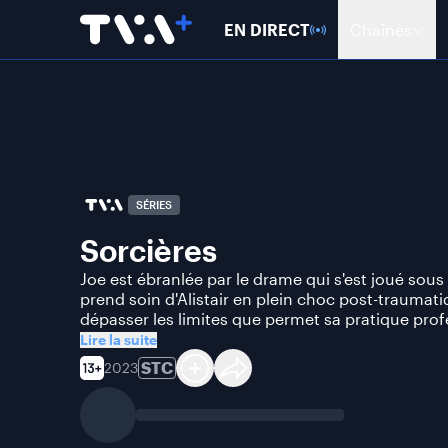
EN DIRECT
Chaînes
SÉRIES
Sorcières
Joe est ébranlée par le drame qui s'est joué sous
prend soin d'Alistair en plein choc post-traumat
dépasser les limites que permet sa pratique profe
Lire la suite
STC
2023