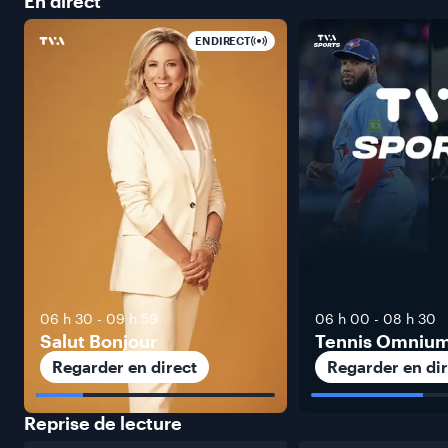
En
direct
EN DIRECT
06 h 30
-
09 h 59
06 h 00
-
08 h 30
Salut Bonjour
Tennis Omniu
Regarder en direct
Regarder en dir
Reprise de
lecture