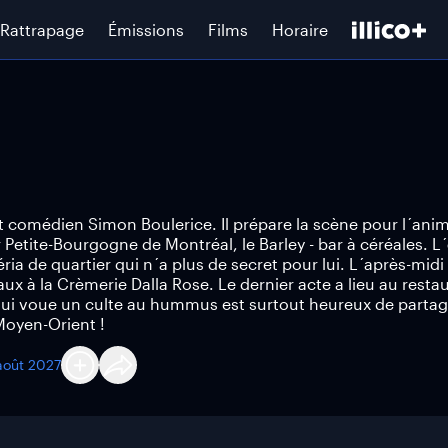
Rattrapage
Émissions
Films
Horaire
t comédien Simon Boulerice. Il prépare la scène pour l´ani
Petite-Bourgogne de Montréal, le Barley - bar à céréales. L´
a de quartier qui n´a plus de secret pour lui. L´après-midi
ux à la Crèmerie Dalla Rose. Le dernier acte a lieu au resta
qui voue un culte au hummus est surtout heureux de partag
Moyen-Orient !
août 2027