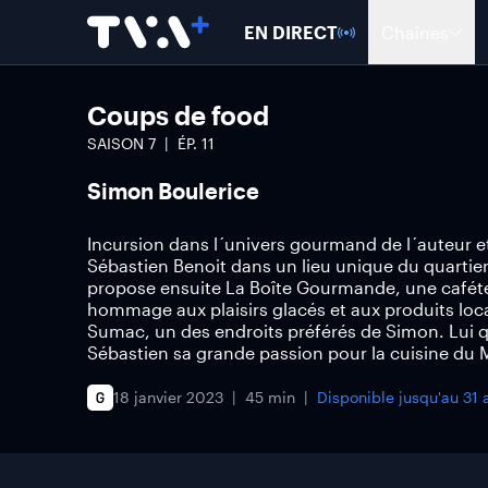
EN DIRECT
Chaînes
Coups de food
SAISON
7
ÉP.
11
Simon Boulerice
Incursion dans l´univers gourmand de l´auteur e
Sébastien Benoit dans un lieu unique du quartier 
propose ensuite La Boîte Gourmande, une cafétéri
hommage aux plaisirs glacés et aux produits loca
Sumac, un des endroits préférés de Simon. Lui 
Sébastien sa grande passion pour la cuisine du 
18 janvier 2023
45 min
Disponible jusqu'au
31 