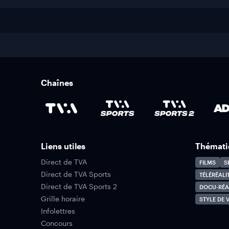
Chaînes
Liens utiles
Thémati
Direct de TVA
FILMS
S
Direct de TVA Sports
TÉLÉRÉALI
Direct de TVA Sports 2
DOCU-RÉA
Grille horaire
STYLE DE V
Infolettres
Concours