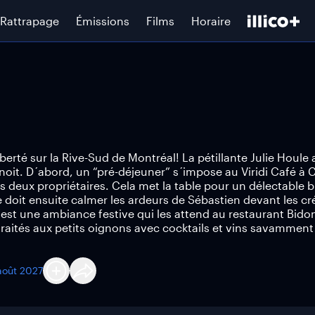
Rattrapage
Émissions
Films
Horaire
erté sur la Rive-Sud de Montréal! La pétillante Julie Houle 
noit. D´abord, un “pré-déjeuner” s´impose au Viridi Café à
s deux propriétaires. Cela met la table pour un délectable 
e doit ensuite calmer les ardeurs de Sébastien devant les cr
´est une ambiance festive qui les attend au restaurant Bido
traités aux petits oignons avec cocktails et vins savamment
août 2027