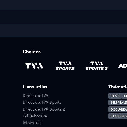
Chaînes
Liens utiles
Thémati
Direct de TVA
FILMS
S
Direct de TVA Sports
TÉLÉRÉALI
Direct de TVA Sports 2
DOCU-RÉA
Grille horaire
STYLE DE V
Infolettres