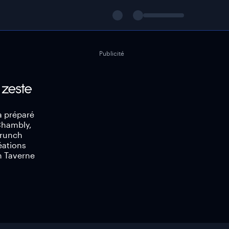
Publicité
a préparé
 Chambly,
brunch
éations
n Taverne