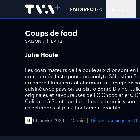
EN DIRECT
Chaînes
Coups de food
SAISON
7
ÉP.
12
Julie Houle
Les coanimateurs de La poule aux d´or sont en lib
une journée faste pour son acolyte Sébastien Be
un endroit lumineux et charmant à l´image de se
cuisiné avec passion au bistro Bonté Divine. Juli
originales et savoureuses de FG Chocolatiers. C
Culinaire à Saint-Lambert. Les deux amis y sont 
sélectionnés et plats hautement créatifs !
18 janvier 2023
45 min
Disponible jusqu'au
31 