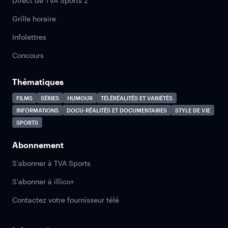
Direct de TVA Sports 2
Grille horaire
Infolettres
Concours
Thématiques
FILMS
SÉRIES
HUMOUR
TÉLÉRÉALITÉS ET VARIÉTÉS
INFORMATIONS
DOCU-RÉALITÉS ET DOCUMENTAIRES
STYLE DE VIE
SPORTS
Abonnement
S'abonner à TVA Sports
S'abonner à illico+
Contactez votre fournisseur télé