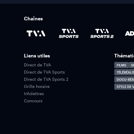
Chaînes
Liens utiles
Thémati
Direct de TVA
FILMS
S
Direct de TVA Sports
TÉLÉRÉALI
Direct de TVA Sports 2
DOCU-RÉA
Grille horaire
STYLE DE V
Infolettres
Concours