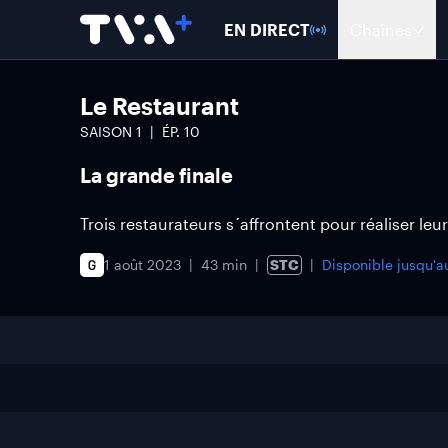
EN DIRECT
Chaînes
Le Restaurant
SAISON
1
ÉP.
10
La grande finale
Trois restaurateurs s´affrontent pour réaliser leur
1 août 2023
43 min
STC
Disponible jusqu'