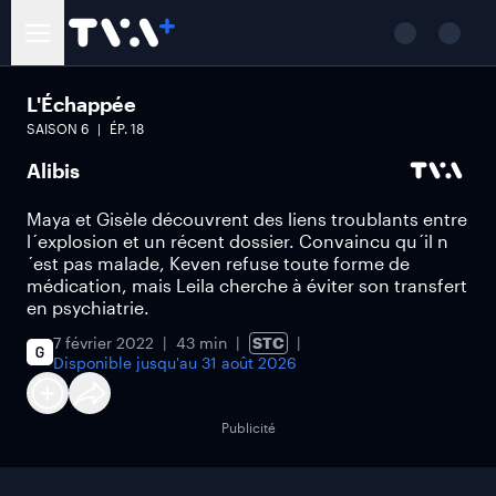
L'Échappée
SAISON
6
ÉP.
18
Alibis
Maya et Gisèle découvrent des liens troublants entre
l´explosion et un récent dossier. Convaincu qu´il n
´est pas malade, Keven refuse toute forme de
médication, mais Leila cherche à éviter son transfert
en psychiatrie.
7 février 2022
43 min
STC
Disponible jusqu'au
31 août 2026
Publicité