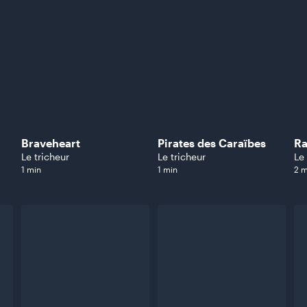
Braveheart
Pirates des Caraïbes
R
Le tricheur
Le tricheur
Le
1 min
1 min
2 m