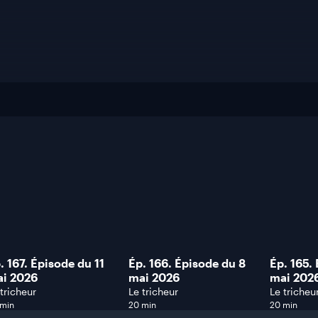
. 167. Épisode du 11
Ép. 166. Épisode du 8
Ép. 165.
i 2026
mai 2026
mai 202
 tricheur
Le tricheur
Le tricheu
 min
20 min
20 min