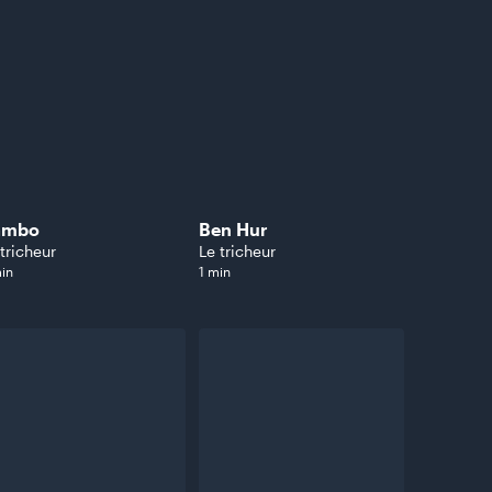
ambo
Ben Hur
 tricheur
Le tricheur
in
1 min