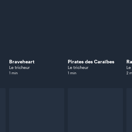
Braveheart
Pirates des Caraïbes
R
Le tricheur
Le tricheur
Le
1 min
1 min
2 m