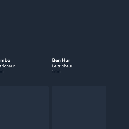
ambo
Ben Hur
 tricheur
Le tricheur
in
1 min