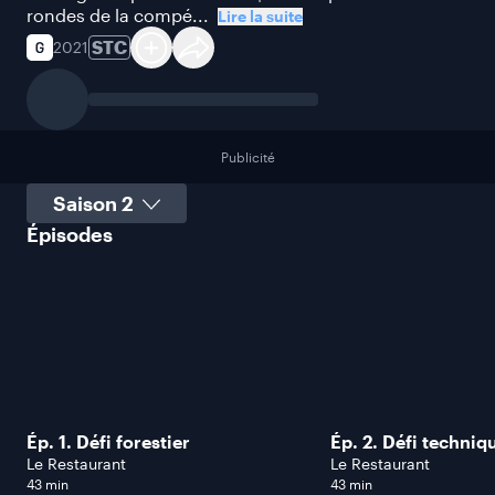
rondes de la compé...
Lire la suite
STC
2021
Publicité
Sélectionner une saison
Épisodes
Ép. 1. Défi forestier
Ép. 2. Défi techniq
Le Restaurant
Le Restaurant
43 min
43 min