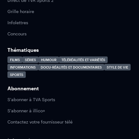
Direct de TVA Sports 2
Grille horaire
Infolettres
Concours
Thématiques
FILMS
SÉRIES
HUMOUR
TÉLÉRÉALITÉS ET VARIÉTÉS
INFORMATIONS
DOCU-RÉALITÉS ET DOCUMENTAIRES
STYLE DE VIE
SPORTS
Abonnement
S'abonner à TVA Sports
S'abonner à illico+
Contactez votre fournisseur télé