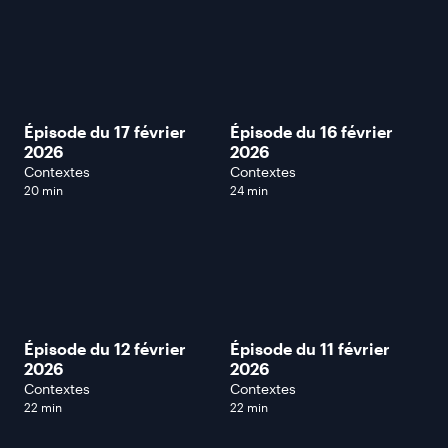
Épisode du 17 février
Épisode du 16 février
2026
2026
Contextes
Contextes
20 min
24 min
Épisode du 12 février
Épisode du 11 février
2026
2026
Contextes
Contextes
22 min
22 min