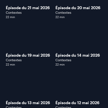
Épisode du 21 mai 2026
Épisode du 20 mai 2026
Contextes
Contextes
22 min
22 min
Épisode du 19 mai 2026
Épisode du 14 mai 2026
Contextes
Contextes
22 min
22 min
Épisode du 13 mai 2026
Épisode du 12 mai 2026
Contextes
Contextes