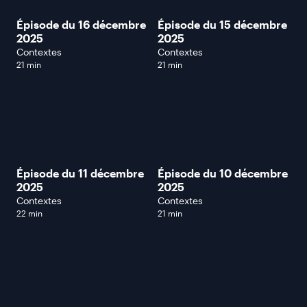
Épisode du 16 décembre
Épisode du 15 décembre
2025
2025
Contextes
Contextes
21 min
21 min
Épisode du 11 décembre
Épisode du 10 décembre
2025
2025
Contextes
Contextes
22 min
21 min