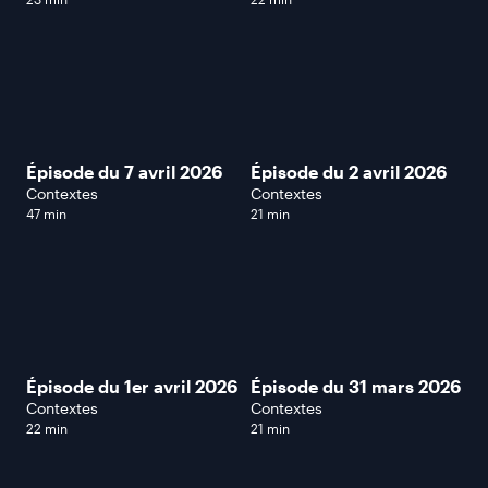
Épisode du 7 avril 2026
Épisode du 2 avril 2026
Contextes
Contextes
47 min
21 min
Épisode du 1er avril 2026
Épisode du 31 mars 2026
Contextes
Contextes
22 min
21 min