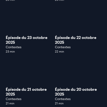
Épisode du 23 octobre
Épisode du 22 octobre
2025
2025
Contextes
Contextes
23 min
22 min
Épisode du 21 octobre
Épisode du 20 octobre
2025
2025
Contextes
Contextes
21 min
21 min