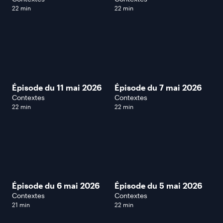
22 min
22 min
Épisode du 11 mai 2026
Épisode du 7 mai 2026
Contextes
Contextes
22 min
22 min
Épisode du 6 mai 2026
Épisode du 5 mai 2026
Contextes
Contextes
21 min
22 min