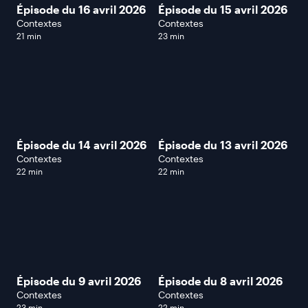
Épisode du 16 avril 2026
Épisode du 15 avril 2026
Contextes
Contextes
21 min
23 min
Épisode du 14 avril 2026
Épisode du 13 avril 2026
Contextes
Contextes
22 min
22 min
Épisode du 9 avril 2026
Épisode du 8 avril 2026
Contextes
Contextes
23 min
22 min