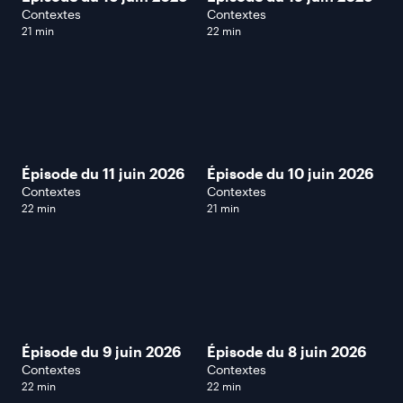
Contextes
Contextes
21 min
22 min
Épisode du 11 juin 2026
Épisode du 10 juin 2026
Contextes
Contextes
22 min
21 min
Épisode du 9 juin 2026
Épisode du 8 juin 2026
Contextes
Contextes
22 min
22 min