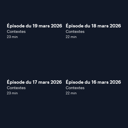
Épisode du 19 mars 2026
Épisode du 18 mars 2026
Contextes
Contextes
23 min
22 min
Épisode du 17 mars 2026
Épisode du 16 mars 2026
Contextes
Contextes
23 min
22 min