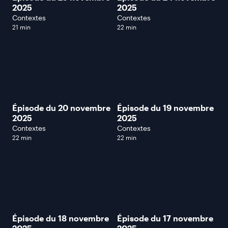
2025
2025
Contextes
Contextes
21 min
22 min
Épisode du 20 novembre
Épisode du 19 novembre
2025
2025
Contextes
Contextes
22 min
22 min
Épisode du 18 novembre
Épisode du 17 novembre