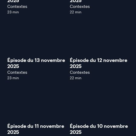
2025
2025
Contextes
Contextes
23 min
22 min
Épisode du 13 novembre
Épisode du 12 novembre
2025
2025
Contextes
Contextes
23 min
22 min
Épisode du 11 novembre
Épisode du 10 novembre
2025
2025