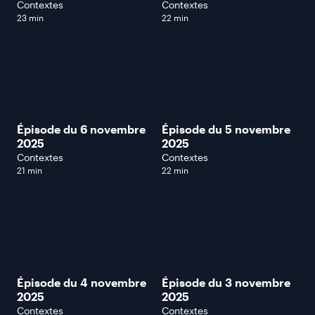
Contextes
Contextes
23 min
22 min
Épisode du 6 novembre
Épisode du 5 novembre
2025
2025
Contextes
Contextes
21 min
22 min
Épisode du 4 novembre
Épisode du 3 novembre
2025
2025
Contextes
Contextes